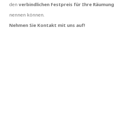
den
verbindlichen Festpreis für Ihre Räumung
nennen können.
Nehmen Sie Kontakt mit uns auf!
TOLLES TEAM
SCHNELLE
TERMINVERGABE UND
Wir hätten uns keinen