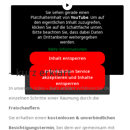
Sie sehen gerade einen
Platzhalterinhalt von
YouTube
. Um auf
den eigentlichen Inhalt zuzugreifen,
klicken Sie auf die Schaltfläche unten.
Bitte beachten Sie, dass dabei Daten
an Drittanbieter weitergegeben
werden.
Mehr Informationen
Inhalt entsperren
– kurz erklärt
Erforderlichen Service
akzeptieren und Inhalte
entsperren
In unserem Video
– kurz erklärt
erfahren Sie die
einzelnen Schritte einer Räumung durch die
Freischauflern
.
Sie erhalten einen
kostenlosen & unverbindlichen
Besichtigungstermin
, bei dem wir gemeinsam mit