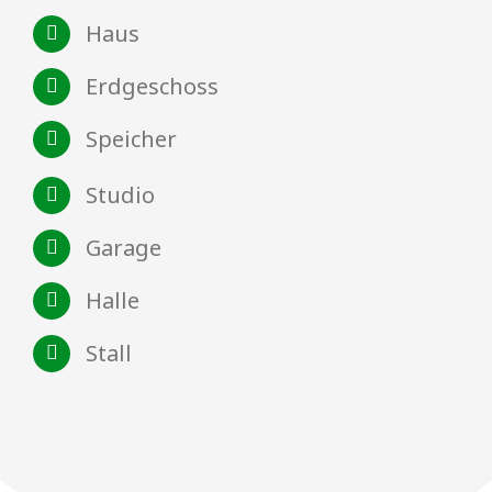
Haus
Erdgeschoss
Speicher
Studio
Garage
Halle
Stall