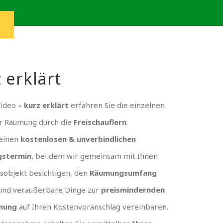
 erklärt
Video
– kurz erklärt
erfahren Sie die einzelnen
er Räumung durch die
Freischauflern
.
 einen
kostenlosen & unverbindlichen
gstermin
, bei dem wir gemeinsam mit Ihnen
sobjekt besichtigen, den
Räumungsumfang
und veräußerbare Dinge zur
preismindernden
nung
auf Ihren Kostenvoranschlag vereinbaren.