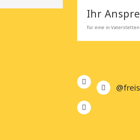
Ihr Anspr
für eine in Vaterstetten
@freis