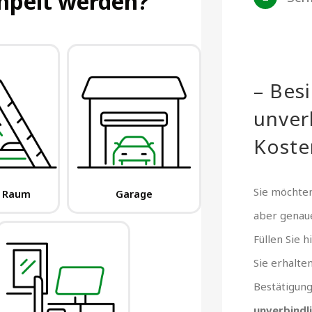
– Bes
unver
Koste
Sie möchten
aber gena
Füllen Sie 
Sie erhalte
Bestätigun
unverbindl