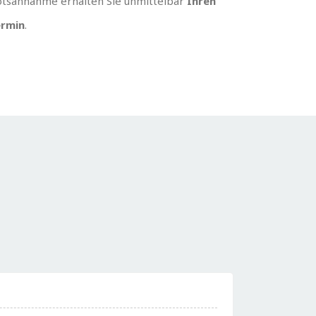
tsannahme erhalten Sie unmittelbar
Ihren
rmin
.