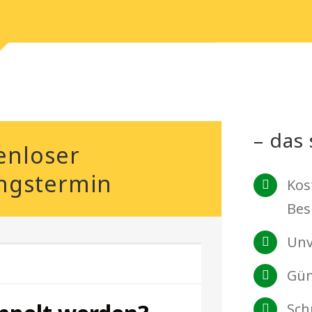
– das 
enloser
ngstermin
Kos
Bes
Unv
Gün
Sch