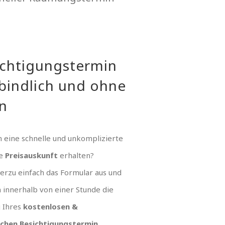
ichtigungstermin
bindlich und ohne
n
 eine schnelle und unkomplizierte
ue
Preisauskunft
erhalten?
hierzu einfach das Formular aus und
n innerhalb von einer Stunde die
g Ihres
kostenlosen &
ichen Besichtigungstermin
.