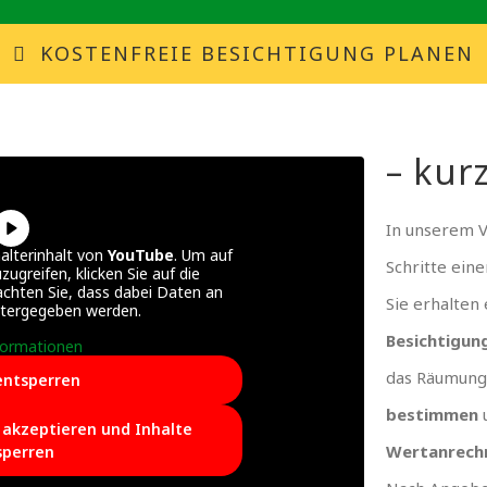
KOSTENFREIE BESICHTIGUNG PLANEN
– kurz
In unserem 
alterinhalt von
YouTube
. Um auf
Schritte ein
zugreifen, klicken Sie auf die
achten Sie, dass dabei Daten an
Sie erhalten
itergegeben werden.
Besichtigun
formationen
das Räumung
entsperren
bestimmen
e akzeptieren und Inhalte
Wertanrech
sperren