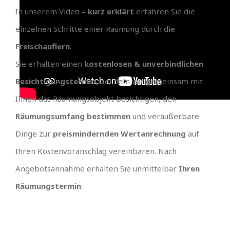
In unserem Video
– kurz erklärt
erfahren Sie die
einzelnen Schritte einer Räumung durch die
Freischauflern
.
Sie erhalten einen
kostenlosen & unverbindlichen
Besichtigungstermin
, bei dem wir gemeinsam mit
Ihnen das Räumungsobjekt besichtigen, den
Räumungsumfang bestimmen
und veräußerbare
Dinge zur
preismindernden Wertanrechnung
auf
Ihren Kostenvoranschlag vereinbaren. Nach
Angebotsannahme erhalten Sie unmittelbar
Ihren
Räumungstermin
.