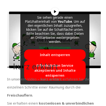
Sie sehen gerade einen
Platzhalterinhalt von
YouTube
. Um auf
den eigentlichen Inhalt zuzugreifen,
klicken Sie auf die Schaltfläche unten.
Bitte beachten Sie, dass dabei Daten
an Drittanbieter weitergegeben
werden.
Mehr Informationen
Inhalt entsperren
– kurz erklärt
Erforderlichen Service
akzeptieren und Inhalte
entsperren
In unserem Video
– kurz erklärt
erfahren Sie die
einzelnen Schritte einer Räumung durch die
Freischauflern
.
Sie erhalten einen
kostenlosen & unverbindlichen