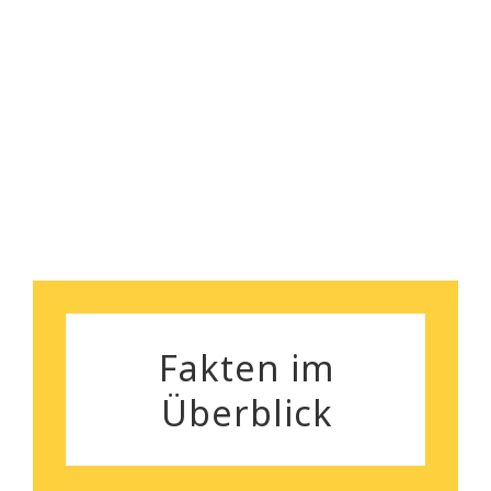
sorgenlose Räumung. Und
nebenbei bemerkt, das
Robert Koch
Preisleistungsverhältnis ist
wirklich überzeugend.
Silvia Gutenberger
Fakten im
Überblick