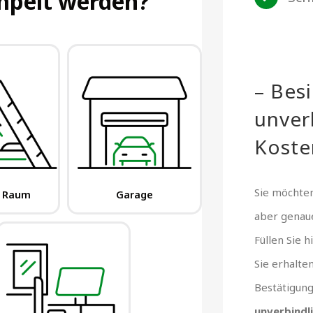
– Bes
unver
Koste
Sie möchten
aber gena
Füllen Sie 
Sie erhalte
Bestätigun
unverbindl