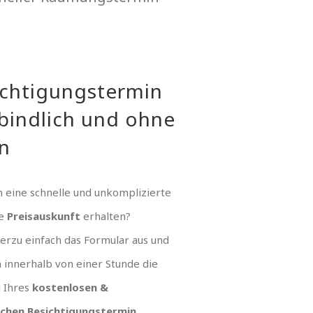
ichtigungstermin
bindlich und ohne
n
 eine schnelle und unkomplizierte
ue
Preisauskunft
erhalten?
hierzu einfach das Formular aus und
n innerhalb von einer Stunde die
g Ihres
kostenlosen &
ichen Besichtigungstermin
.