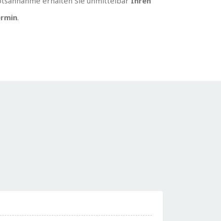
tsannahme erhalten Sie unmittelbar
Ihren
rmin
.