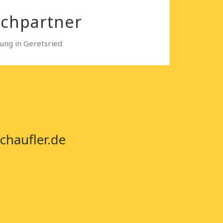
echpartner
sung in Geretsried
chaufler.de