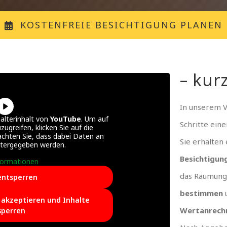
KOSTENFREIE BESICHTIGUNG PLANEN
– kurz
In unserem 
alterinhalt von
YouTube
. Um auf
Schritte ein
zugreifen, klicken Sie auf die
achten Sie, dass dabei Daten an
Sie erhalten
itergegeben werden.
Besichtigun
formationen
das Räumung
entsperren
bestimmen
e akzeptieren und Inhalte
Wertanrech
sperren