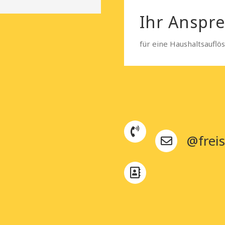
Ihr Anspr
für eine Haushaltsauflö
@freis