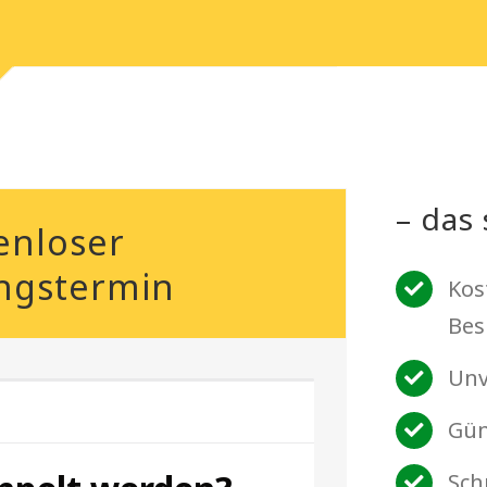
– das 
enloser
ngstermin
Kos
Bes
Unv
Gün
Sch