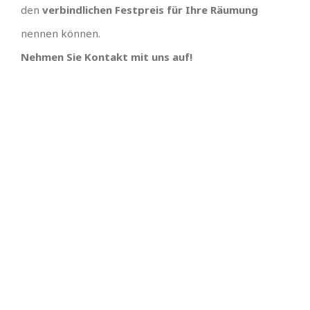
den
verbindlichen Festpreis für Ihre Räumung
nennen können.
Nehmen Sie Kontakt mit uns auf!
TEAM GUT, ALLES GUT
PREISGÜNSTIGSTER
ANBIETER UND
Großes Dank an , wir hätten uns