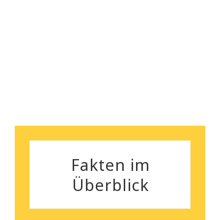
nebenbei bemerkt, das
Robert Koch
Preisleistungsverhältnis ist
wirklich überzeugend.
Silvia Gutenberger
Fakten im
Überblick