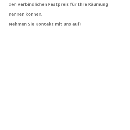
den
verbindlichen Festpreis für Ihre Räumung
nennen können.
Nehmen Sie Kontakt mit uns auf!
IHR TEAM, EINFACH
UNSCHLAGBARES
ANGEBOT MIT
SUPER