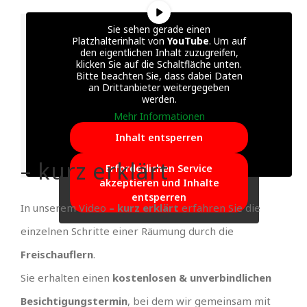
Sie sehen gerade einen
Platzhalterinhalt von
YouTube
. Um auf
den eigentlichen Inhalt zuzugreifen,
klicken Sie auf die Schaltfläche unten.
Bitte beachten Sie, dass dabei Daten
an Drittanbieter weitergegeben
werden.
Mehr Informationen
Inhalt entsperren
– kurz erklärt
Erforderlichen Service
akzeptieren und Inhalte
entsperren
In unserem Video
– kurz erklärt
erfahren Sie die
einzelnen Schritte einer Räumung durch die
Freischauflern
.
Sie erhalten einen
kostenlosen & unverbindlichen
Besichtigungstermin
, bei dem wir gemeinsam mit