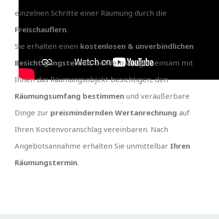
einzelnen Schritte einer Räumung durch die
Freischauflern
.
Sie erhalten einen
kostenlosen & unverbindlichen
Besichtigungstermin
, bei dem wir gemeinsam mit
Ihnen das Räumungsobjekt besichtigen, den
Räumungsumfang bestimmen
und veräußerbare
Dinge zur
preismindernden Wertanrechnung
auf
Ihren Kostenvoranschlag vereinbaren. Nach
Angebotsannahme erhalten Sie unmittelbar
Ihren
Räumungstermin
.