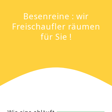
Besenreine : wir
Freischaufler räumen
für Sie !