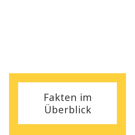
professionelle Räumung. Das
Preisleistungsverhältnis ist
Susanne und Markus Hülster
wirklich überzeugend und das
Team aus sehr nett und zügig.
Heiko Stehmann
Fakten im
Überblick