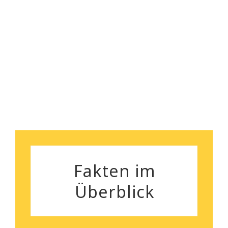
nebenbei bemerkt, das
Robert Koch
Preisleistungsverhältnis ist
wirklich überzeugend.
Silvia Gutenberger
Fakten im
Überblick