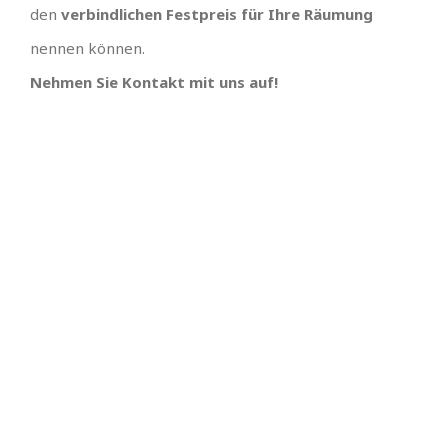
den
verbindlichen Festpreis für Ihre Räumung
nennen können.
Nehmen Sie Kontakt mit uns auf!
TEAM GUT, ALLES GUT
PREISGÜNSTIGSTER
ANBIETER UND
Großes Dank an , wir hätten uns