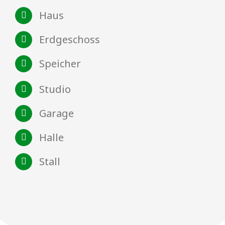
Haus
Erdgeschoss
Speicher
Studio
Garage
Halle
Stall