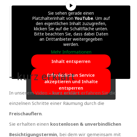
Sie sehen gerade einen
Platzhalterinhalt von
YouTube
. Um auf
den eigentlichen Inhalt zuzugreifen,
klicken Sie auf die Schaltfläche unten.
Bitte beachten Sie, dass dabei Daten
an Drittanbieter weitergegeben
werden.
Mehr Informationen
Inhalt entsperren
– kurz erklärt
Erforderlichen Service
akzeptieren und Inhalte
entsperren
In unserem Video
– kurz erklärt
erfahren Sie die
einzelnen Schritte einer Räumung durch die
Freischauflern
.
Sie erhalten einen
kostenlosen & unverbindlichen
Besichtigungstermin
, bei dem wir gemeinsam mit