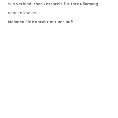
den
verbindlichen Festpreis für Ihre Räumung
nennen können.
Nehmen Sie Kontakt mit uns auf!
TOLLES TEAM
SCHNELLE
TERMINVERGABE UND
Wir hätten uns keinen