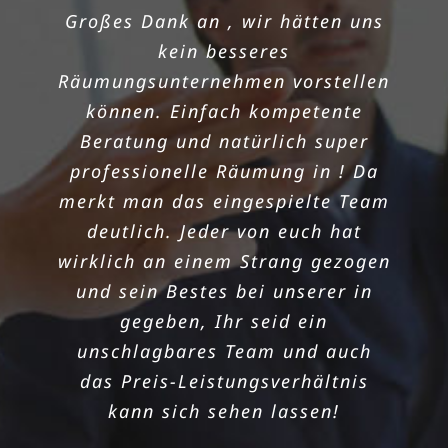
Großes Dank an , wir hätten uns
SCHNELLE
kein besseres
Räumungsunternehmen vorstellen
Manchmal kommen die Dinge
können. Einfach kompetente
unerwartet, eine in so kurzer Zeit
Beratung und natürlich super
war der absolute Alptraum für
professionelle Räumung in ! Da
uns. Aber dank den
merkt man das eingespielte Team
Freischauflern haben wir alles
deutlich. Jeder von euch hat
doch in den Griff bekommen!
wirklich an einem Strang gezogen
Unsere in hat einwandfrei
und sein Bestes bei unserer in
geklappt, weil wir nicht nur einen
gegeben, Ihr seid ein
schnell einen Termin bekamen,
unschlagbares Team und auch
sondern auch ein motiviertes
das Preis-Leistungsverhältnis
Team an unserer Seite sahen!
kann sich sehen lassen!
Danke noch mal für die