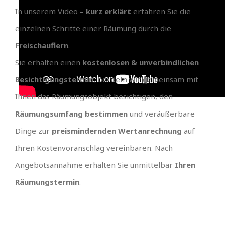
In unserem Video
– kurz erklärt
erfahren Sie die
einzelnen Schritte einer Räumung durch die
Freischauflern
.
Sie erhalten einen
kostenlosen & unverbindlichen
Besichtigungstermin
, bei dem wir gemeinsam mit
Ihnen das Räumungsobjekt besichtigen, den
Räumungsumfang bestimmen
und veräußerbare
Dinge zur
preismindernden Wertanrechnung
auf
Ihren Kostenvoranschlag vereinbaren. Nach
Angebotsannahme erhalten Sie unmittelbar
Ihren
Räumungstermin
.