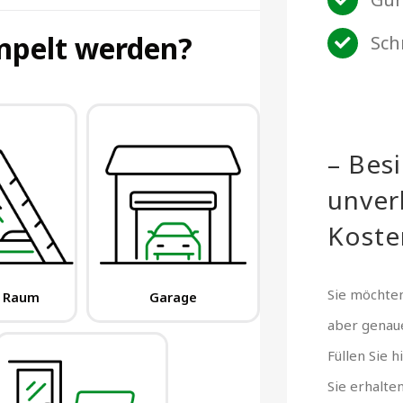
Sch
– Bes
unver
Koste
Sie möchten
aber gena
Füllen Sie 
Sie erhalte