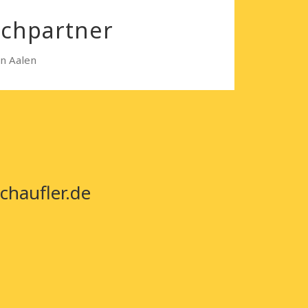
echpartner
in Aalen
chaufler.de