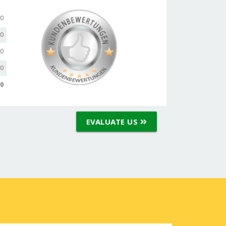
,0
,0
,0
,0
,0
EVALUATE US