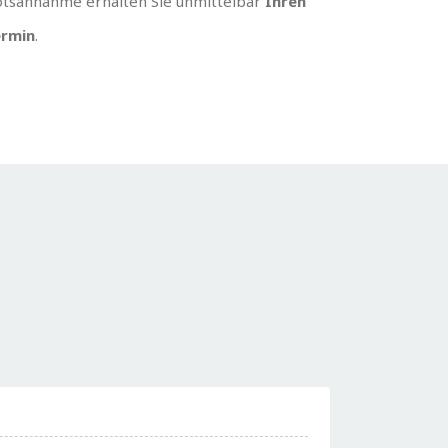
tsannahme erhalten Sie unmittelbar
Ihren
rmin
.