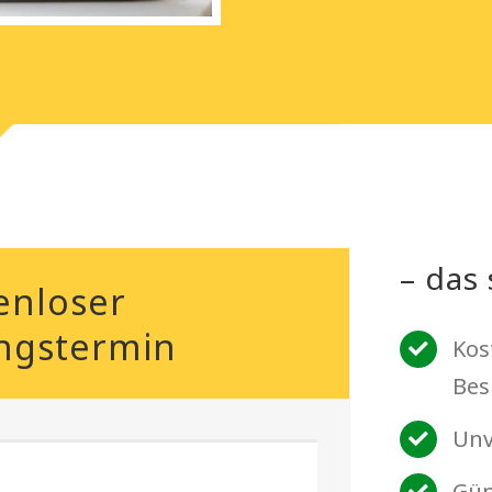
– das 
enloser
ngstermin
Kos
Bes
Unv
Gün