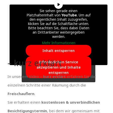
Sie sehen gerade einen
Platzhalterinhalt von
YouTube
. Um auf
den eigentlichen Inhalt zuzugreifen,
klicken Sie auf die Schaltfläche unten.
Bitte beachten Sie, dass dabei Daten
an Drittanbieter weitergegeben
werden.
Mehr Informationen
Inhalt entsperren
– kurz erklärt
Erforderlichen Service
akzeptieren und Inhalte
entsperren
In unserem Video
– kurz erklärt
erfahren Sie die
einzelnen Schritte einer Räumung durch die
Freischauflern
.
Sie erhalten einen
kostenlosen & unverbindlichen
Besichtigungstermin
, bei dem wir gemeinsam mit