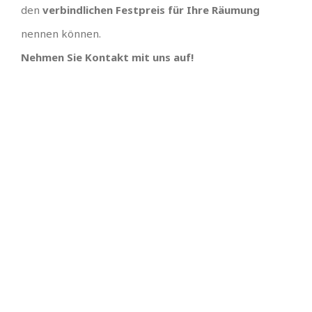
den
verbindlichen Festpreis für Ihre Räumung
nennen können.
Nehmen Sie Kontakt mit uns auf!
TOLLES TEAM
SCHNELLE
TERMINVERGABE UND
Wir hätten uns keinen