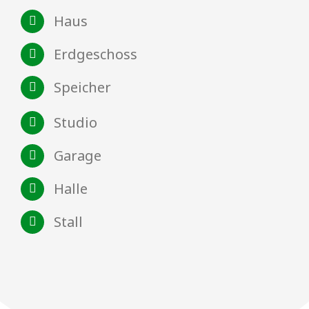
Haus
Erdgeschoss
Speicher
Studio
Garage
Halle
Stall