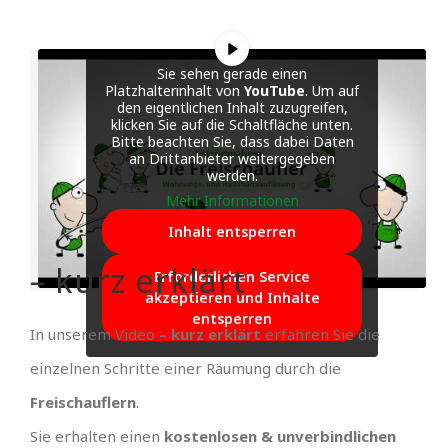
Sie sehen gerade einen
Platzhalterinhalt von
YouTube
. Um auf
den eigentlichen Inhalt zuzugreifen,
klicken Sie auf die Schaltfläche unten.
Bitte beachten Sie, dass dabei Daten
an Drittanbieter weitergegeben
werden.
Mehr Informationen
Inhalt entsperren
– kurz erklärt
Erforderlichen Service
akzeptieren und Inhalte
entsperren
In unserem Video
– kurz erklärt
erfahren Sie die
einzelnen Schritte einer Räumung durch die
Freischauflern
.
Sie erhalten einen
kostenlosen & unverbindlichen