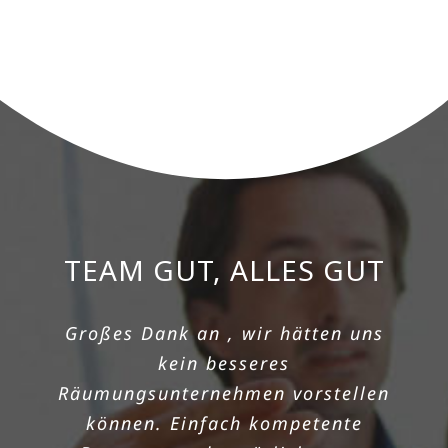
TEAM GUT, ALLES GUT
PREISGÜNSTIGSTER
ANBIETER UND
Großes Dank an , wir hätten uns
SCHNELLE
kein besseres
Räumungsunternehmen vorstellen
Manchmal kommen die Dinge
können. Einfach kompetente
unerwartet, eine in so kurzer Zeit