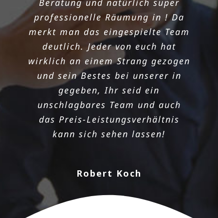
Beratung und natürlich super
war der absolute Alptraum für
professionelle Räumung in ! Da
uns. Aber dank den
merkt man das eingespielte Team
Freischauflern haben wir alles
deutlich. Jeder von euch hat
doch in den Griff bekommen!
wirklich an einem Strang gezogen
Unsere in hat einwandfrei
und sein Bestes bei unserer in
geklappt, weil wir nicht nur einen
gegeben, Ihr seid ein
schnell einen Termin bekamen,
unschlagbares Team und auch
sondern auch ein motiviertes
das Preis-Leistungsverhältnis
Team an unserer Seite sahen!
kann sich sehen lassen!
Danke noch mal für die
sorgenlose Räumung. Und
nebenbei bemerkt, das
Robert Koch
Preisleistungsverhältnis ist
wirklich überzeugend.