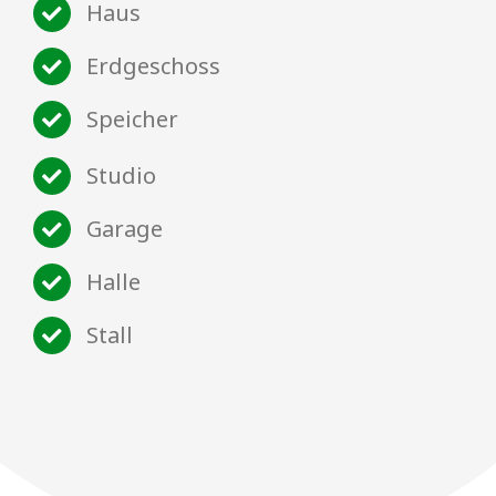
Haus
Erdgeschoss
Speicher
Studio
Garage
Halle
Stall