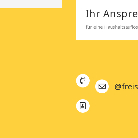
Ihr Anspr
für eine Haushaltsauflö
@freis