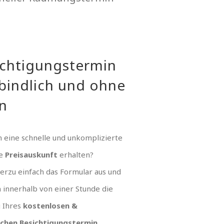
ichtigungstermin
bindlich und ohne
n
 eine schnelle und unkomplizierte
ue
Preisauskunft
erhalten?
hierzu einfach das Formular aus und
n innerhalb von einer Stunde die
g Ihres
kostenlosen &
ichen Besichtigungstermin
.