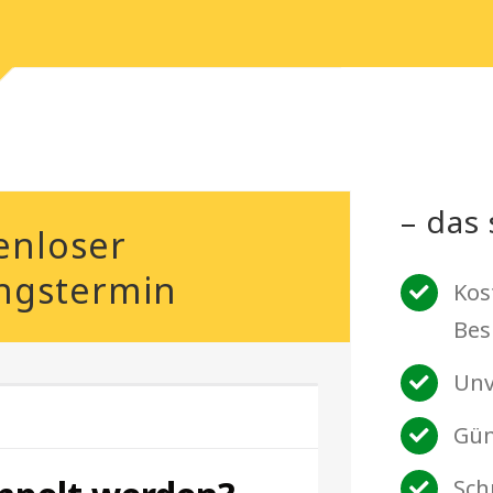
– das 
enloser
ngstermin
Kos
Bes
Unv
Gün
Sch