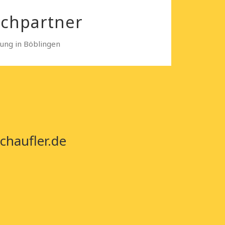
echpartner
sung in Böblingen
chaufler.de