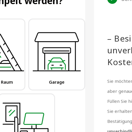
– Bes
unver
Koste
Sie möchten
aber gena
Füllen Sie 
Sie erhalte
Bestätigun
unverbindl