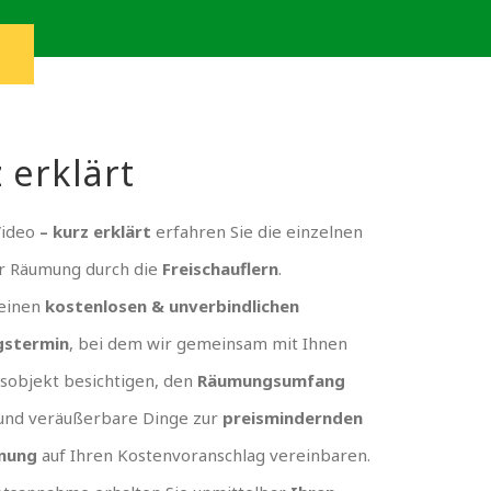
 erklärt
Video
– kurz erklärt
erfahren Sie die einzelnen
er Räumung durch die
Freischauflern
.
 einen
kostenlosen & unverbindlichen
gstermin
, bei dem wir gemeinsam mit Ihnen
sobjekt besichtigen, den
Räumungsumfang
und veräußerbare Dinge zur
preismindernden
nung
auf Ihren Kostenvoranschlag vereinbaren.