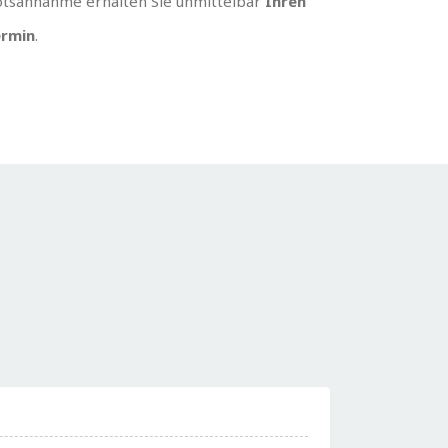
tsannahme erhalten Sie unmittelbar
Ihren
rmin
.