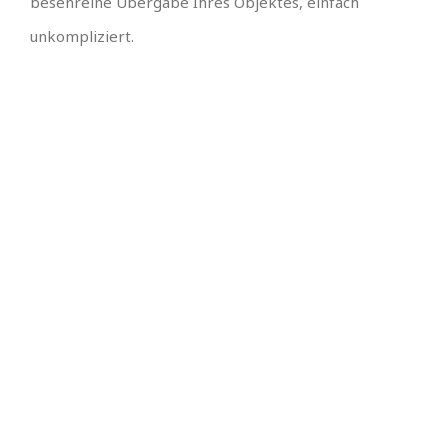
besenreine Übergabe Ihres Objektes, einfach
unkompliziert.
⭐ ⭐ ⭐ ⭐ ⭐ Für Sie
ist uns kein Weg
zu weit! ⭐ ⭐ ⭐ ⭐ ⭐