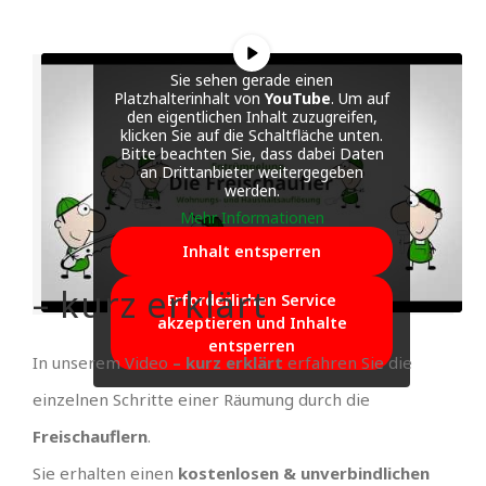
Sie sehen gerade einen
Platzhalterinhalt von
YouTube
. Um auf
den eigentlichen Inhalt zuzugreifen,
klicken Sie auf die Schaltfläche unten.
Bitte beachten Sie, dass dabei Daten
an Drittanbieter weitergegeben
werden.
Mehr Informationen
Inhalt entsperren
– kurz erklärt
Erforderlichen Service
akzeptieren und Inhalte
entsperren
In unserem Video
– kurz erklärt
erfahren Sie die
einzelnen Schritte einer Räumung durch die
Freischauflern
.
Sie erhalten einen
kostenlosen & unverbindlichen