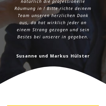
natürlich die professionelle
Wohnung meines Opas so schnell
Räumung in ! Bitte richte deinem
wie möglich geräumt wird. Die in
Team unseren herzlichen Dank
hat einwandfrei geklappt, da ich
aus, da hat wirklich jeder an
bei euch super schnell einen
einem Strang gezogen und sein
Termin bekam! Danke noch mal
Bestes bei unserer in gegeben.
für die sorgenlose und
professionelle Räumung. Das
Preisleistungsverhältnis ist
Susanne und Markus Hülster
wirklich überzeugend und das
Team aus sehr nett und zügig.
Heiko Stehmann