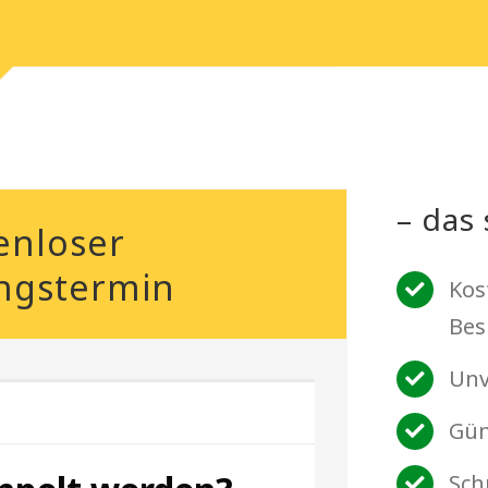
– das 
enloser
ngstermin
Kos
Bes
Unv
Gün
Sch