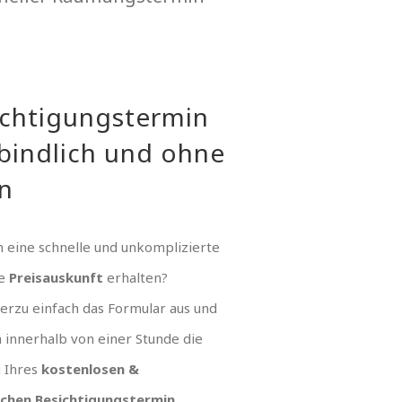
ichtigungstermin
bindlich und ohne
n
 eine schnelle und unkomplizierte
ue
Preisauskunft
erhalten?
hierzu einfach das Formular aus und
n innerhalb von einer Stunde die
g Ihres
kostenlosen &
ichen Besichtigungstermin
.