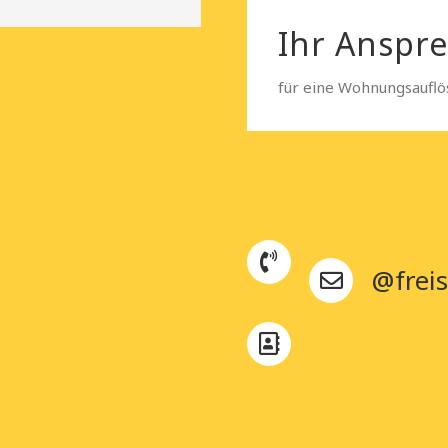
Ihr Anspr
für eine Wohnungsauflö
@freis