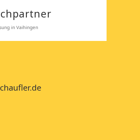
echpartner
sung in Vaihingen
chaufler.de