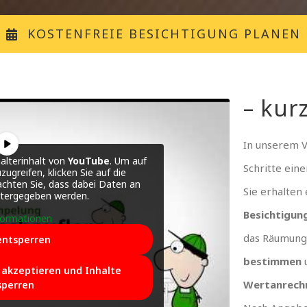
KOSTENFREIE BESICHTIGUNG PLANEN
– kurz
In unserem 
alterinhalt von
YouTube
. Um auf
Schritte ein
zugreifen, klicken Sie auf die
achten Sie, dass dabei Daten an
Sie erhalten
itergegeben werden.
Besichtigun
formationen
das Räumung
entsperren
bestimmen
e akzeptieren und Inhalte
Wertanrech
sperren