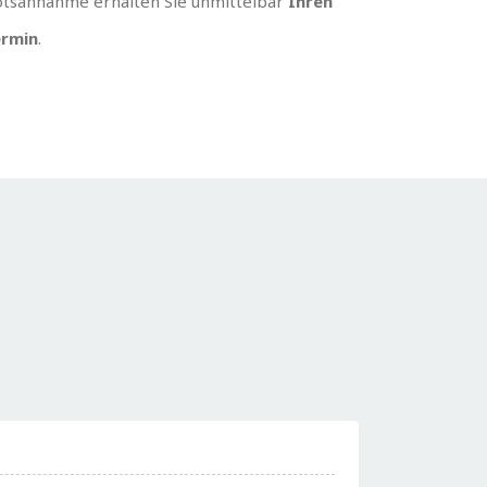
tsannahme erhalten Sie unmittelbar
Ihren
rmin
.