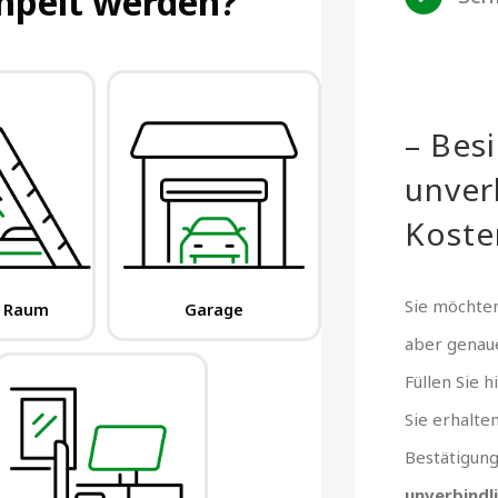
– Bes
unver
Koste
Sie möchten
aber gena
Füllen Sie 
Sie erhalte
Bestätigun
unverbindl