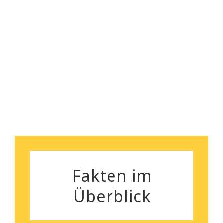
für die sorgenlose und
professionelle Räumung. Das
Preisleistungsverhältnis ist
Susanne und Markus Hülster
wirklich überzeugend und das
Team aus sehr nett und zügig.
Heiko Stehmann
Fakten im
Überblick