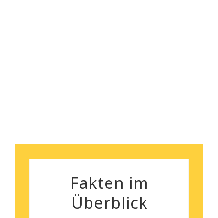
gegeben.
kann euch wirklich empfehlen!
Florian Maurer
Andrea Schiele
Fakten im
Überblick