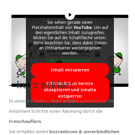
Sie sehen gerade einen
Platzhalterinhalt von
YouTube
. Um auf
den eigentlichen Inhalt zuzugreifen,
klicken Sie auf die Schaltfläche unten.
Bitte beachten Sie, dass dabei Daten
an Drittanbieter weitergegeben
werden.
Mehr Informationen
Inhalt entsperren
– kurz erklärt
Erforderlichen Service
akzeptieren und Inhalte
entsperren
In unserem Video
– kurz erklärt
erfahren Sie die
einzelnen Schritte einer Räumung durch die
Freischauflern
.
Sie erhalten einen
kostenlosen & unverbindlichen