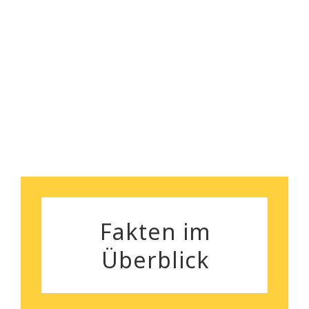
sorgenlose Räumung. Und
nebenbei bemerkt, das
Robert Koch
Preisleistungsverhältnis ist
wirklich überzeugend.
Silvia Gutenberger
Fakten im
Überblick