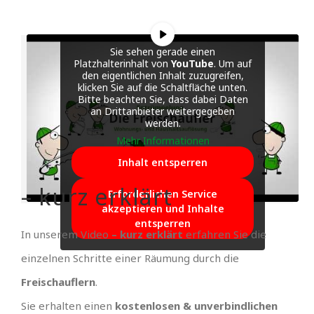
Sie sehen gerade einen
Platzhalterinhalt von
YouTube
. Um auf
den eigentlichen Inhalt zuzugreifen,
klicken Sie auf die Schaltfläche unten.
Bitte beachten Sie, dass dabei Daten
an Drittanbieter weitergegeben
werden.
Mehr Informationen
Inhalt entsperren
– kurz erklärt
Erforderlichen Service
akzeptieren und Inhalte
entsperren
In unserem Video
– kurz erklärt
erfahren Sie die
einzelnen Schritte einer Räumung durch die
Freischauflern
.
Sie erhalten einen
kostenlosen & unverbindlichen